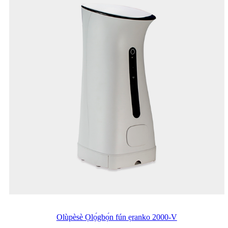
Olùpèsè Ọlọ́gbọ́n fún ẹranko 2000-V