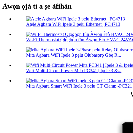
Àwọn ọjà tí a ṣe àfihàn
Atẹle Agbara WiFi Ipele 3 pẹlu Ethernet | PC4713
Wi-Fi Thermostat Ọlọ́gbọ́n fún Àwọn Ètò HVAC 24V
Mita Agbara WiFi Ipele 3 pẹlu Olubasọrọ Gbẹ R...
Wifi Multi-Circuit Power Mita PC341 | Ipele 3 &...
Mita Agbara Smart WiFi Ipele 3 pẹlu CT Clamp -PC321