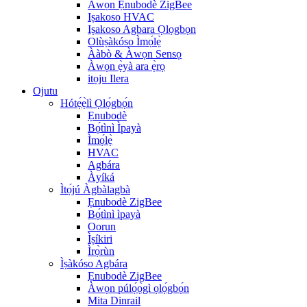
Àwọn Ẹnubodè ZigBee
Iṣakoso HVAC
Iṣakoso Agbara Ọlọgbọn
Olùṣàkóso Ìmọ́lẹ̀
Ààbò & Àwọn Sensọ
Àwọn ẹ̀yà ara ẹ̀rọ
itọju Ilera
Ojutu
Hótẹ́ẹ̀lì Ọlọ́gbọ́n
Ẹnubodè
Bọ́tìnì Ìpayà
Ìmọ́lẹ̀
HVAC
Agbára
Àyíká
Ìtọ́jú Àgbàlagbà
Ẹnubodè ZigBee
Bọ́tìnì ìpayà
Oorun
Ìṣíkiri
Ìrọ̀rùn
Ìṣàkóso Agbára
Ẹnubodè ZigBee
Àwọn púlọ́ọ̀gì ọlọ́gbọ́n
Mita Dinrail