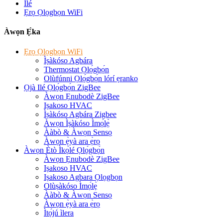
Ilé
Ẹrọ Ọlọgbọn WiFi
Àwọn Ẹ̀ka
Ẹrọ Ọlọgbọn WiFi
Ìṣàkóso Agbára
Thermostat Ọlọ́gbọ́n
Olùfúnni Ọlọ́gbọ́n lórí ẹranko
Ọjà Ilé Ọlọ́gbọ́n ZigBee
Àwọn Ẹnubodè ZigBee
Iṣakoso HVAC
Ìṣàkóso Agbára Zigbee
Àwọn Ìṣàkóso Ìmọ́lẹ̀
Ààbò & Àwọn Sensọ
Àwọn ẹ̀yà ara ẹ̀rọ
Àwọn Ètò Ìkọ́lé Ọlọ́gbọ́n
Àwọn Ẹnubodè ZigBee
Iṣakoso HVAC
Iṣakoso Agbara Ọlọgbọn
Olùṣàkóso Ìmọ́lẹ̀
Ààbò & Àwọn Sensọ
Àwọn ẹ̀yà ara ẹ̀rọ
Ìtọ́jú ìlera