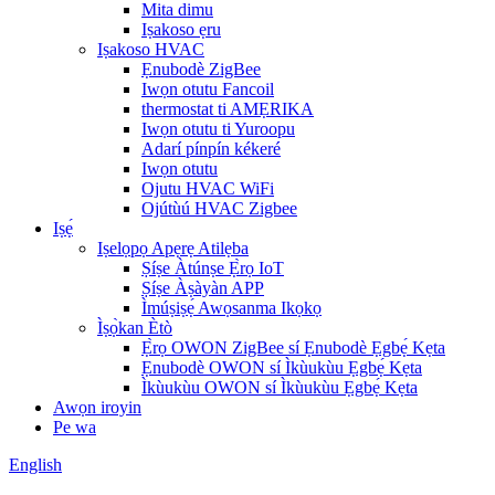
Mita dimu
Iṣakoso ẹru
Iṣakoso HVAC
Ẹnubodè ZigBee
Iwọn otutu Fancoil
thermostat ti AMẸRIKA
Iwọn otutu ti Yuroopu
Adarí pínpín kékeré
Iwọn otutu
Ojutu HVAC WiFi
Ojútùú HVAC Zigbee
Iṣẹ́
Iṣelọpọ Apẹrẹ Atilẹba
Ṣíṣe Àtúnṣe Ẹ̀rọ IoT
Ṣíṣe Àṣàyàn APP
Ìmúṣiṣẹ́ Awọsanma Ikọkọ
Ìṣọ̀kan Ètò
Ẹ̀rọ OWON ZigBee sí Ẹnubodè Ẹgbẹ́ Kẹta
Ẹnubodè OWON sí Ìkùukùu Ẹgbẹ́ Kẹta
Ìkùukùu OWON sí Ìkùukùu Ẹgbẹ́ Kẹta
Awọn iroyin
Pe wa
English