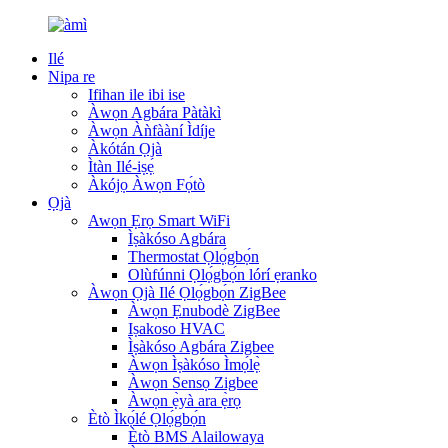
Ilé
Nipa re
Ifihan ile ibi ise
Àwọn Agbára Pàtàkì
Àwọn Àǹfààní Ìdíje
Àkótán Ọjà
Ìtàn Ilé-iṣẹ́
Àkójọ Àwọn Fọ́tò
Ọjà
Awọn Ẹrọ Smart WiFi
Ìṣàkóso Agbára
Thermostat Ọlọ́gbọ́n
Olùfúnni Ọlọ́gbọ́n lórí ẹranko
Àwọn Ọjà Ilé Ọlọ́gbọ́n ZigBee
Àwọn Ẹnubodè ZigBee
Iṣakoso HVAC
Ìṣàkóso Agbára Zigbee
Àwọn Ìṣàkóso Ìmọ́lẹ̀
Àwọn Sensọ Zigbee
Àwọn ẹ̀yà ara ẹ̀rọ
Ètò Ìkọ́lé Ọlọ́gbọ́n
Ètò BMS Alailowaya