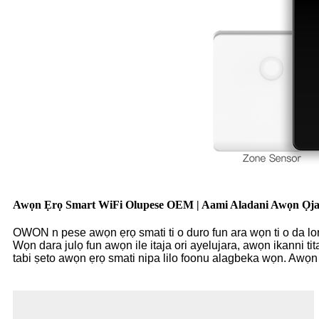
Awọn Ẹrọ Smart WiFi Olupese OEM | Aami Aladani Awọn Ọja
OWON n pese awọn ẹrọ smati ti o duro fun ara wọn ti o da lo
Wọn dara julọ fun awọn ile itaja ori ayelujara, awọn ikanni t
tabi ṣeto awọn ẹrọ smati nipa lilo foonu alagbeka wọn. Awọn 