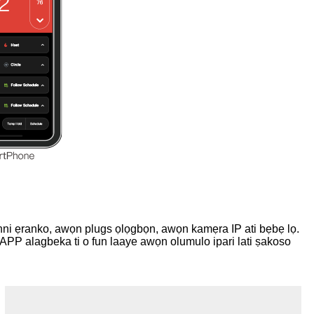
nni ẹranko, awọn plugs ọlọgbọn, awọn kamẹra IP ati bẹbẹ lọ.
u APP alagbeka ti o fun laaye awọn olumulo ipari lati ṣakoso