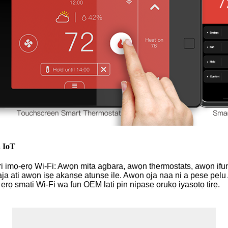
 IoT
ri imọ-ẹrọ Wi-Fi: Awọn mita agbara, awọn thermostats, awọn ifu
itaja ati awọn iṣẹ akanṣe atunṣe ile. Awọn ọja naa ni a pese pẹl
ẹrọ smati Wi-Fi wa fun OEM lati pin nipasẹ orukọ iyasọtọ tirẹ.