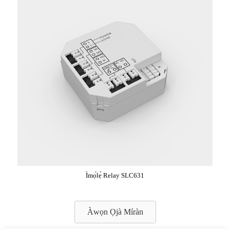
Ìmọ́lẹ̀ Relay SLC631
Àwọn Ọjà Míràn