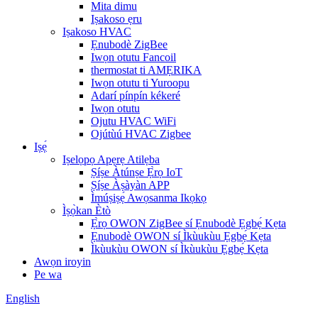
Mita dimu
Iṣakoso ẹru
Iṣakoso HVAC
Ẹnubodè ZigBee
Iwọn otutu Fancoil
thermostat ti AMẸRIKA
Iwọn otutu ti Yuroopu
Adarí pínpín kékeré
Iwọn otutu
Ojutu HVAC WiFi
Ojútùú HVAC Zigbee
Iṣẹ́
Iṣelọpọ Apẹrẹ Atilẹba
Ṣíṣe Àtúnṣe Ẹ̀rọ IoT
Ṣíṣe Àṣàyàn APP
Ìmúṣiṣẹ́ Awọsanma Ikọkọ
Ìṣọ̀kan Ètò
Ẹ̀rọ OWON ZigBee sí Ẹnubodè Ẹgbẹ́ Kẹta
Ẹnubodè OWON sí Ìkùukùu Ẹgbẹ́ Kẹta
Ìkùukùu OWON sí Ìkùukùu Ẹgbẹ́ Kẹta
Awọn iroyin
Pe wa
English