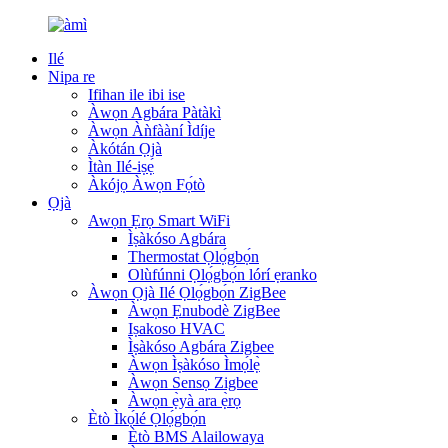
Ilé
Nipa re
Ifihan ile ibi ise
Àwọn Agbára Pàtàkì
Àwọn Àǹfààní Ìdíje
Àkótán Ọjà
Ìtàn Ilé-iṣẹ́
Àkójọ Àwọn Fọ́tò
Ọjà
Awọn Ẹrọ Smart WiFi
Ìṣàkóso Agbára
Thermostat Ọlọ́gbọ́n
Olùfúnni Ọlọ́gbọ́n lórí ẹranko
Àwọn Ọjà Ilé Ọlọ́gbọ́n ZigBee
Àwọn Ẹnubodè ZigBee
Iṣakoso HVAC
Ìṣàkóso Agbára Zigbee
Àwọn Ìṣàkóso Ìmọ́lẹ̀
Àwọn Sensọ Zigbee
Àwọn ẹ̀yà ara ẹ̀rọ
Ètò Ìkọ́lé Ọlọ́gbọ́n
Ètò BMS Alailowaya