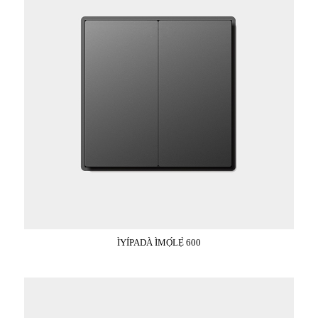
ÌYÍPADÀ ÌMỌ́LẸ̀ 600