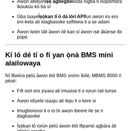
Àwọn àtìlẹ́yìn
iṣẹ́ agbègbè
kódà nígbà tí ìsopọ̀mọ́ra
ìkùukùu kò bá sí
Gba laaye
Ìṣọ̀kan tí ó dá lórí API
fun awọn iru ẹrọ
ẹni-kẹta ati idagbasoke sọfitiwia ti a ṣe adani
Àwọn ìwọ̀n láti àwọn ilé kan sí àwọn iṣẹ́ àkànṣe ibi
púpọ̀
Kí ló dé tí o fi yan ọ̀nà BMS mini
alailowaya
Ní ìfiwéra pẹ̀lú àwọn ètò BMS onírin ìbílẹ̀, MBMS 8000 ń
pèsè:
Fifi sori ẹrọ yiyara ati imuṣiṣẹ ti o rọrun lati tunṣe
Awọn idiyele iṣaaju ati itọju ti o kere si
Imugboroosi ti o rọ bi awọn ibeere ile ṣe n
dagbasoke
Ìṣọ̀kan tó rọrùn pẹ̀lú àwọn ètò ìfipamọ́ agbára àti