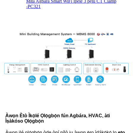
Mita Agbara Smart WiFi Ipele 3 pẹlu CT Clamp
-PC321
Àwọn Ètò Ìkọ́lé Ọlọ́gbọ́n fún Agbára, HVAC, àti
Ìṣàkóso Ọlọ́gbọ́n
Àwọn ilé ọlọ́gbọ́n òde òní nílò ju àwọn ẹ̀rọ ìdákọ́kọ́ lọ.
eto