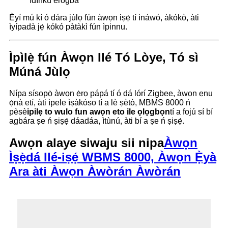
ìdínkù erogba
Èyí mú kí ó dára jùlọ fún àwọn iṣẹ́ tí ìnáwó, àkókò, àti
ìyípadà jẹ́ kókó pàtàkì fún ìpinnu.
Ìpìlẹ̀ fún Àwọn Ilé Tó Lòye, Tó sì
Múná Jùlọ
Nípa sísopọ̀ àwọn ẹ̀rọ pápá tí ó dá lórí Zigbee, àwọn ẹnu
ọ̀nà etí, àti ìpele ìṣàkóso tí a lè ṣètò, MBMS 8000 ń
pèsè
ipilẹ to wulo fun awọn eto ile ọlọgbọn
tí a fojú sí bí
agbára ṣe ń ṣiṣẹ́ dáadáa, ìtùnú, àti bí a ṣe ń ṣiṣẹ́.
Awọn alaye siwaju sii nipa
Àwọn
Ìṣẹ̀dá Ilé-iṣẹ́ WBMS 8000, Àwọn Ẹ̀yà
Ara àti Àwọn Àwòrán Àwòrán