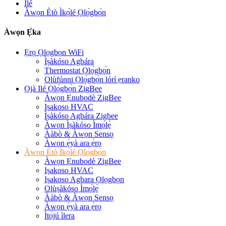
Ilé
Àwọn Ètò Ìkọ́lé Ọlọ́gbọ́n
Àwọn Ẹ̀ka
Ẹrọ Ọlọgbọn WiFi
Ìṣàkóso Agbára
Thermostat Ọlọ́gbọ́n
Olùfúnni Ọlọ́gbọ́n lórí ẹranko
Ọjà Ilé Ọlọ́gbọ́n ZigBee
Àwọn Ẹnubodè ZigBee
Iṣakoso HVAC
Ìṣàkóso Agbára Zigbee
Àwọn Ìṣàkóso Ìmọ́lẹ̀
Ààbò & Àwọn Sensọ
Àwọn ẹ̀yà ara ẹ̀rọ
Àwọn Ètò Ìkọ́lé Ọlọ́gbọ́n
Àwọn Ẹnubodè ZigBee
Iṣakoso HVAC
Iṣakoso Agbara Ọlọgbọn
Olùṣàkóso Ìmọ́lẹ̀
Ààbò & Àwọn Sensọ
Àwọn ẹ̀yà ara ẹ̀rọ
Ìtọ́jú ìlera