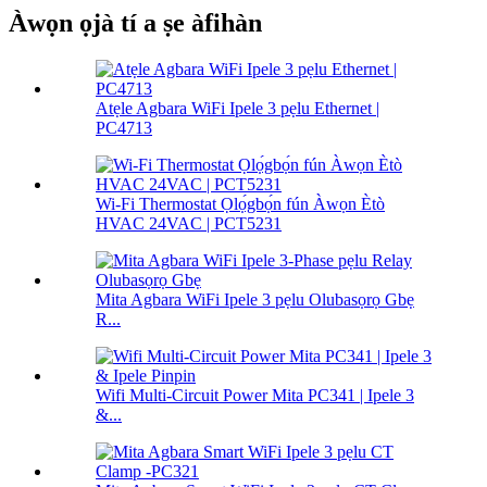
Àwọn ọjà tí a ṣe àfihàn
Atẹle Agbara WiFi Ipele 3 pẹlu Ethernet |
PC4713
Wi-Fi Thermostat Ọlọ́gbọ́n fún Àwọn Ètò
HVAC 24VAC | PCT5231
Mita Agbara WiFi Ipele 3 pẹlu Olubasọrọ Gbẹ
R...
Wifi Multi-Circuit Power Mita PC341 | Ipele 3
&...