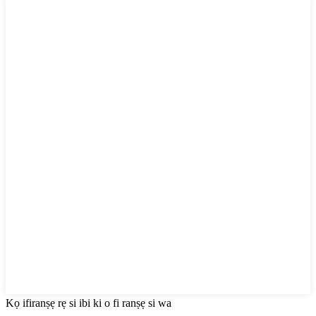
Kọ ifiranṣẹ rẹ si ibi ki o fi ranṣẹ si wa