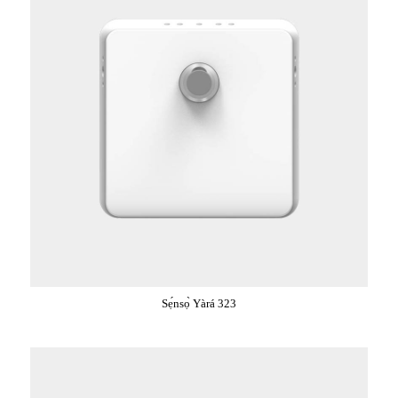
Sẹ́nsọ̀ Yàrá 323