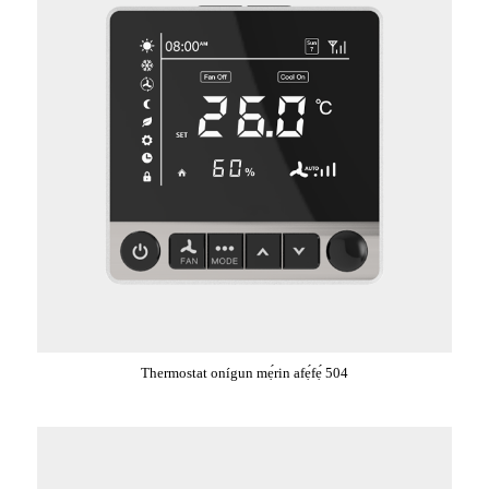
Thermostat onígun mẹ́rin afẹ́fẹ́ 504