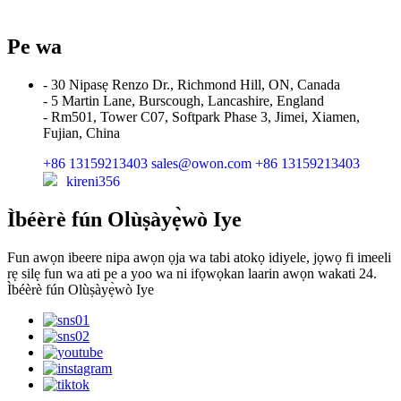
Pe wa
- 30 Nipasẹ Renzo Dr., Richmond Hill, ON, Canada
- 5 Martin Lane, Burscough, Lancashire, England
- Rm501, Tower C07, Softpark Phase 3, Jimei, Xiamen,
Fujian, China
+86 13159213403
sales@owon.com
+86 13159213403
kireni356
Ìbéèrè fún Olùṣàyẹ̀wò Iye
Fun awọn ibeere nipa awọn ọja wa tabi atokọ idiyele, jọwọ fi imeeli
rẹ silẹ fun wa ati pe a yoo wa ni ifọwọkan laarin awọn wakati 24.
Ìbéèrè fún Olùṣàyẹ̀wò Iye