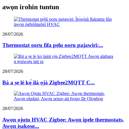
awọn irohin tuntun
28/07/2026
Thermostat ooru fifa pẹlu ooru pajawiri:...
28/07/2026
Bá a ṣe lè kọ́ ìlà ọjà Zigbee2MQTT C...
28/07/2026
Awọn ojutu HVAC Zigbee: Awọn ipele thermostats,
Awọn iṣakoso...