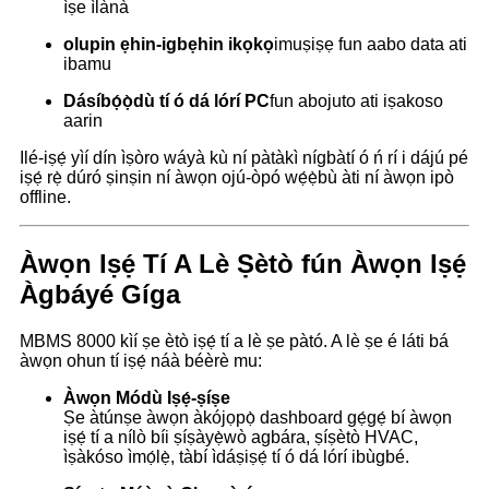
ìṣe ìlànà
olupin ẹhin-igbẹhin ikọkọ
imuṣiṣẹ fun aabo data ati
ibamu
Dásíbọ́ọ̀dù tí ó dá lórí PC
fun abojuto ati iṣakoso
aarin
Ilé-iṣẹ́ yìí dín ìṣòro wáyà kù ní pàtàkì nígbàtí ó ń rí i dájú pé
iṣẹ́ rẹ̀ dúró ṣinṣin ní àwọn ojú-òpó wẹ́ẹ̀bù àti ní àwọn ipò
offline.
Àwọn Iṣẹ́ Tí A Lè Ṣètò fún Àwọn Iṣẹ́
Àgbáyé Gíga
MBMS 8000 kìí ṣe ètò iṣẹ́ tí a lè ṣe pàtó. A lè ṣe é láti bá
àwọn ohun tí iṣẹ́ náà béèrè mu:
Àwọn Módù Iṣẹ́-ṣíṣe
Ṣe àtúnṣe àwọn àkójọpọ̀ dashboard gẹ́gẹ́ bí àwọn
iṣẹ́ tí a nílò bíi ṣíṣàyẹ̀wò agbára, ṣíṣètò HVAC,
ìṣàkóso ìmọ́lẹ̀, tàbí ìdáṣiṣẹ́ tí ó dá lórí ibùgbé.