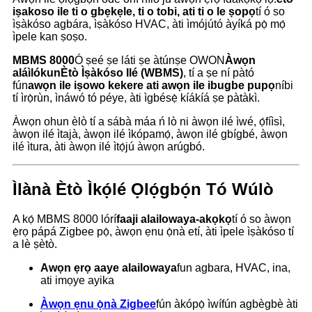
iṣakoso ile ti o gbẹkẹle, ti o tobi, ati ti o le ṣopọ
tí ó so
ìṣàkóso agbára, ìṣàkóso HVAC, àti ìmójútó àyíká pọ̀ mọ́
ìpele kan ṣoṣo.
MBMS 8000
Ó ṣeé ṣe láti ṣe àtúnṣe OWON
Àwọn
aláìlókun
Ètò Ìṣàkóso Ilé (WBMS)
, tí a ṣe ní pàtó
fún
awọn ile iṣowo kekere ati awọn ile ibugbe pupọ
níbi
tí ìrọ̀rùn, ìnáwó tó péye, àti ìgbésẹ̀ kíákíá ṣe pàtàkì.
Àwọn ohun èlò tí a sábà máa ń lò ni àwọn ilé ìwé, ọ́fíìsì,
àwọn ilé ìtajà, àwọn ilé ìkópamọ́, àwọn ilé gbígbé, àwọn
ilé ìtura, àti àwọn ilé ìtọ́jú àwọn arúgbó.
Ìlànà Ètò Ìkọ́lé Ọlọ́gbọ́n Tó Wúlò
A kọ́ MBMS 8000 lórí
faaji alailowaya-akọkọ
tí ó so àwọn
ẹ̀rọ pápá Zigbee pọ̀, àwọn ẹnu ọ̀nà etí, àti ìpele ìṣàkóso tí
a lè ṣètò.
Awọn ẹrọ aaye alailowaya
fun agbara, HVAC, ina,
ati imọye ayika
Àwọn ẹnu ọ̀nà Zigbee
fún àkópọ̀ ìwífún agbègbè àti