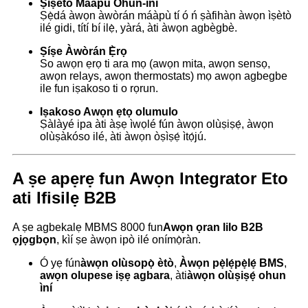
Ṣíṣeto Máàpù Ohun-ìní
Ṣẹ̀dá àwọn àwòrán máàpù tí ó ń ṣàfihàn àwọn ìṣètò
ilé gidi, títí bí ilẹ̀, yàrá, àti àwọn agbègbè.
Ṣíṣe Àwòrán Ẹ̀rọ
So awọn ẹrọ ti ara mọ (awọn mita, awọn sensọ,
awọn relays, awọn thermostats) mọ awọn agbegbe
ile fun iṣakoso ti o rọrun.
Iṣakoso Awọn ẹtọ olumulo
Ṣàlàyé ipa àti àṣẹ ìwọlé fún àwọn olùṣiṣẹ́, àwọn
olùṣàkóso ilé, àti àwọn òṣìṣẹ́ ìtọ́jú.
A ṣe apẹrẹ fun Awọn Integrator Eto
ati Ifisilẹ B2B
A ṣe agbekalẹ MBMS 8000 fun
Awọn ọran lilo B2B
ọjọgbọn
, kìí ṣe àwọn ipò ilé onímọ̀ràn.
Ó yẹ fún
àwọn olùsopọ̀ ètò
,
Àwọn pẹ̀lẹ́pẹ̀lẹ́ BMS
,
awọn olupese iṣẹ agbara
, àti
àwọn olùṣiṣẹ́ ohun
ìní