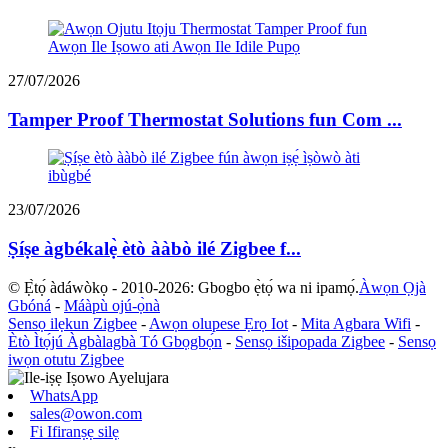
27/07/2026
Tamper Proof Thermostat Solutions fun Com ...
23/07/2026
Ṣíṣe àgbékalẹ̀ ètò ààbò ilé Zigbee f...
© Ẹ̀tọ́ àdáwòkọ - 2010-2026: Gbogbo ẹ̀tọ́ wa ni ipamọ́.
Àwọn Ọjà
Gbóná
-
Máàpù ojú-ọ̀nà
Sensọ ilẹkun Zigbee
-
Awọn olupese Ẹrọ Iot
-
Mita Agbara Wifi
-
Ètò Ìtọ́jú Àgbàlagbà Tó Gbọgbọ́n
-
Sensọ išipopada Zigbee
-
Sensọ
iwọn otutu Zigbee
WhatsApp
sales@owon.com
Fi Ifiranṣẹ silẹ