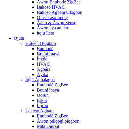
Àwọn Ẹnubodè ZigBee
Iṣakoso HVAC
Iṣakoso Agbara Ọlọgbọn
Olùṣàkóso Ìmọ́lẹ̀
Ààbò & Àwọn Sensọ
Àwọn ẹ̀yà ara ẹ̀rọ
itọju Ilera
Ojutu
Hótẹ́ẹ̀lì Ọlọ́gbọ́n
Ẹnubodè
Bọ́tìnì Ìpayà
Ìmọ́lẹ̀
HVAC
Agbára
Àyíká
Ìtọ́jú Àgbàlagbà
Ẹnubodè ZigBee
Bọ́tìnì ìpayà
Oorun
Ìṣíkiri
Ìrọ̀rùn
Ìṣàkóso Agbára
Ẹnubodè ZigBee
Àwọn púlọ́ọ̀gì ọlọ́gbọ́n
Mita Dinrail