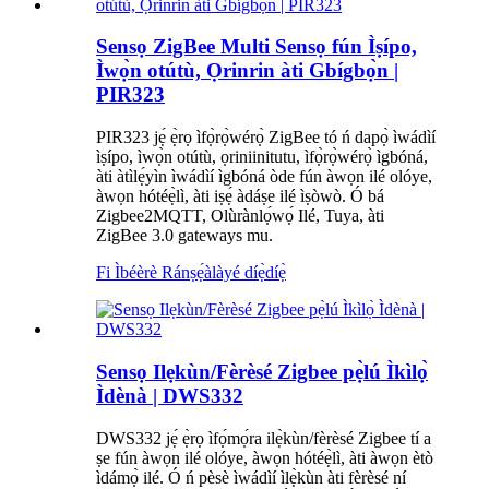
Sensọ ZigBee Multi Sensọ fún Ìṣípo,
Ìwọ̀n otútù, Ọrinrin àti Gbígbọ̀n |
PIR323
PIR323 jẹ́ ẹ̀rọ ìfọ̀rọ̀wérọ̀ ZigBee tó ń dapọ̀ ìwádìí
ìṣípo, ìwọ̀n otútù, ọriniinitutu, ìfọ̀rọ̀wérọ̀ ìgbóná,
àti àtìlẹ́yìn ìwádìí ìgbóná òde fún àwọn ilé olóye,
àwọn hótéẹ̀lì, àti iṣẹ́ àdáṣe ilé ìṣòwò. Ó bá
Zigbee2MQTT, Olùrànlọ́wọ́ Ilé, Tuya, àti
ZigBee 3.0 gateways mu.
Fi Ìbéèrè Ránṣẹ́
àlàyé díẹ̀díẹ̀
Sensọ Ilẹkùn/Fèrèsé Zigbee pẹ̀lú Ìkìlọ̀
Ìdènà | DWS332
DWS332 jẹ́ ẹ̀rọ ìfọ́mọ́ra ilẹ̀kùn/fèrèsé Zigbee tí a
ṣe fún àwọn ilé olóye, àwọn hótéẹ̀lì, àti àwọn ètò
ìdámọ̀ ilé. Ó ń pèsè ìwádìí ìlẹ̀kùn àti fèrèsé ní