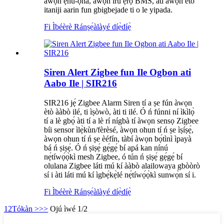
awọn ẹnu-ọna, awọn iru ẹrọ BMS, ati awọn eto
itaniji aarin fun gbigbejade ti o le yipada.
Fi Ìbéèrè Ránṣẹ́
àlàyé díẹ̀díẹ̀
Siren Alert Zigbee fun Ile Ogbon ati
Aabo Ile | SIR216
SIR216 jẹ́ Zigbee Alarm Siren tí a ṣe fún àwọn
ètò ààbò ilé, ti ìṣòwò, àti ti ilé. Ó ń fúnni ní ìkìlọ̀
tí a lè gbọ́ àti tí a lè rí nígbà tí àwọn sensọ Zigbee
bíi sensor ìlẹ̀kùn/fèrèsé, àwọn ohun tí ń ṣe ìṣíṣẹ́,
àwọn ohun tí ń ṣe èéfín, tàbí àwọn bọ́tìnì ìpayà
bá ń ṣiṣẹ́. Ó ń ṣiṣẹ́ gẹ́gẹ́ bí apá kan nínú
nẹ́tíwọ́ọ̀kì mesh Zigbee, ó tún ń ṣiṣẹ́ gẹ́gẹ́ bí
olulana Zigbee láti mú kí ààbò alailowaya gbòòrò
sí i àti láti mú kí ìgbẹ́kẹ̀lé nẹ́tíwọ́ọ̀kì sunwọ̀n sí i.
Fi Ìbéèrè Ránṣẹ́
àlàyé díẹ̀díẹ̀
1
2
Tókàn >
>>
Ojú ìwé 1/2