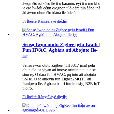
àwọn ètò ìṣàkóso ilé tí ó báramu, èyí tí ó mú kí ó
jẹ́ ẹ̀rọ ìwádìí èéfín ọlọ́gbọ́n tí ó dára fún ààbò iná
àti àwọn ohun èlò ìdáná ilé òde òní.
Fi Ìbéèrè Ránṣẹ́
àlàyé díẹ̀díẹ̀
Sensọ Iwọn otutu Zigbee pẹlu Iwadi |
Fun HVAC, Agbára ati Abojuto Ile-
iṣẹ
Sensọ iwọn otutu Zigbee (THS317 jara) pẹlu
ohun elo ita yiyan ati imọye ọriniinitutu ti a ṣe
sinu rẹ. O dara fun HVAC, pq tutu ati abojuto
ile-iṣẹ. O ṣe atilẹyin fun Zigbee2MQTT ati
Iranlọwọ Ile. Agbara batiri fun imuṣiṣẹ B2B IoT
ti o rọ.
Fi Ìbéèrè Ránṣẹ́
àlàyé díẹ̀díẹ̀