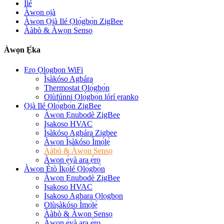
Ilé
Àwọn ọjà
Àwọn Ọjà Ilé Ọlọ́gbọ́n ZigBee
Ààbò & Àwọn Sensọ
Àwọn Ẹ̀ka
Ẹrọ Ọlọgbọn WiFi
Ìṣàkóso Agbára
Thermostat Ọlọ́gbọ́n
Olùfúnni Ọlọ́gbọ́n lórí ẹranko
Ọjà Ilé Ọlọ́gbọ́n ZigBee
Àwọn Ẹnubodè ZigBee
Iṣakoso HVAC
Ìṣàkóso Agbára Zigbee
Àwọn Ìṣàkóso Ìmọ́lẹ̀
Ààbò & Àwọn Sensọ
Àwọn ẹ̀yà ara ẹ̀rọ
Àwọn Ètò Ìkọ́lé Ọlọ́gbọ́n
Àwọn Ẹnubodè ZigBee
Iṣakoso HVAC
Iṣakoso Agbara Ọlọgbọn
Olùṣàkóso Ìmọ́lẹ̀
Ààbò & Àwọn Sensọ
Àwọn ẹ̀yà ara ẹ̀rọ