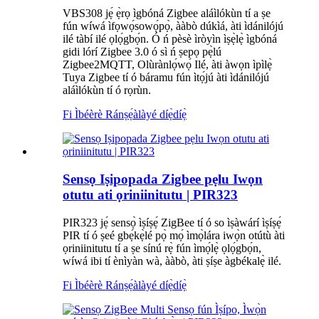
VBS308 jẹ́ ẹ̀rọ ìgbóná Zigbee aláìlókùn tí a ṣe
fún wíwá ìfọwọ́sowọ́pọ̀, ààbò dúkìá, àti ìdánilójú
ilé tàbí ilé ọlọ́gbọ́n. Ó ń pèsè ìròyìn ìṣẹ̀lẹ̀ ìgbóná
gidi lórí Zigbee 3.0 ó sì ń ṣepọ pẹ̀lú
Zigbee2MQTT, Olùrànlọ́wọ́ Ilé, àti àwọn ìpìlẹ̀
Tuya Zigbee tí ó báramu fún ìtọ́jú àti ìdánilójú
aláìlókùn tí ó rọrùn.
Fi Ìbéèrè Ránṣẹ́
àlàyé díẹ̀díẹ̀
Sensọ Iṣipopada Zigbee pẹlu Iwọn
otutu ati ọriniinitutu | PIR323
PIR323 jẹ́ sensọ̀ ìṣíṣẹ́ ZigBee tí ó so ìṣàwárí ìṣíṣẹ́
PIR tí ó ṣeé gbẹ́kẹ̀lé pọ̀ mọ́ ìmọ̀lára iwọ̀n otútù àti
ọriniinitutu tí a ṣe sínú rẹ̀ fún ìmọ́lẹ̀ ọlọ́gbọ́n,
wíwá ibi tí ènìyàn wà, ààbò, àti ṣíṣe àgbékalẹ̀ ilé.
Fi Ìbéèrè Ránṣẹ́
àlàyé díẹ̀díẹ̀