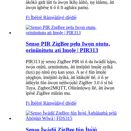
àkókò gidi láti fa àwọn ìkìlọ̀ ààbò, iṣẹ́ ìdámọ̀, àti
àwọn ìgbésẹ̀ tí ó ń fi agbára pamọ́.
Fi Ìbéèrè Ránṣẹ́
àlàyé díẹ̀díẹ̀
Sensọ PIR ZigBee pẹlu Iwọn otutu,
ọriniinitutu ati Imọlẹ | PIR313
PIR313 jẹ́ sensọ ZigBee PIR tó ń da ìwádìí ìṣípo,
iwọ̀n otútù, ọriniinitutu, àti ìmójútó ìmọ́lẹ̀ ayíká
(lux) pọ̀ nínú ẹ̀rọ kan ṣoṣo. A ṣe é fún ìmọ́lẹ̀
ọlọ́gbọ́n, ìmójútó àyíká, àti ìdákọ́lé ilé, ó ń ṣe
àtìlẹ́yìn fún àwọn nẹ́tíwọ́ọ̀kì ZigBee 3.0 ó sì bá
Tuya, Zigbee2MQTT, Olùrànlọ́wọ́ Ilé, àti àwọn
ìpèsè ZigBee mìíràn mu.
Fi Ìbéèrè Ránṣẹ́
àlàyé díẹ̀díẹ̀
Sensọ Ìwádìí ZigBee fún Ìtọ́jú