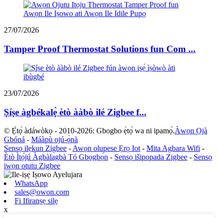
27/07/2026
Tamper Proof Thermostat Solutions fun Com ...
23/07/2026
Ṣíṣe àgbékalẹ̀ ètò ààbò ilé Zigbee f...
© Ẹ̀tọ́ àdáwòkọ - 2010-2026: Gbogbo ẹ̀tọ́ wa ni ipamọ́.
Àwọn Ọjà
Gbóná
-
Máàpù ojú-ọ̀nà
Sensọ ilẹkun Zigbee
-
Awọn olupese Ẹrọ Iot
-
Mita Agbara Wifi
-
Ètò Ìtọ́jú Àgbàlagbà Tó Gbọgbọ́n
-
Sensọ išipopada Zigbee
-
Sensọ
iwọn otutu Zigbee
WhatsApp
sales@owon.com
Fi Ifiranṣẹ silẹ
x