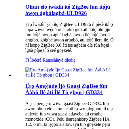
Ohun èlò ìwádìí ìtọ́ ZigBee fún ìtọ́jú
àwọn àgbàlagbà-ULD926
Ẹ̀rọ ìwádìí ìṣàn ìtọ̀ ZigBee ULD926 ń pèsè ìkìlọ̀
nípa wíwá ìwẹ̀nù ní àkókò gidi àti ìkìlọ̀ olùtọ́jú
fún ìtọ́jú àwọn àgbàlagbà, àwọn ilé ìtọ́jú àwọn
arúgbó, gbígbé àwọn arúgbó, àti ìtọ́jú ìlera ilé. Ó
ní ìsopọ̀ ZigBee 3.0 àti iṣẹ́ agbára díẹ̀ fún ìtọ́jú
ìgbà pípẹ́ tí ó ṣeé gbẹ́kẹ̀lé.
Fi Ìbéèrè Ránṣẹ́
àlàyé díẹ̀díẹ̀
Ẹ̀rọ Amọ̀jáde Ìjò Gaasi ZigBee fún
Ààbò Ilé àti Ìlé Tó gbọ́n | GD334
A ṣe apẹrẹ ẹrọ wiwa gaasi Zigbee GD334 fun
awọn ohun elo aabo ile ati iṣowo ọlọgbọn, ti o ṣe
atilẹyin fun wiwa gaasi adayeba ati erogba
monoxide (CO). Pẹlu ibaraẹnisọrọ Zigbee HA
1.2, o mu ki iṣọpọ alailowaya ti o gbẹkẹle pẹlu