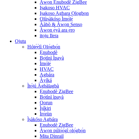
Àwọn Ẹnubodè ZigBee
Iṣakoso HVAC
Iṣakoso Agbara Ọlọgbọn
Olùṣàkóso Ìmọ́lẹ̀
Ààbò & Àwọn Sensọ
Àwọn ẹ̀yà ara ẹ̀rọ
itọju Ilera
Ojutu
Hótẹ́ẹ̀lì Ọlọ́gbọ́n
Ẹnubodè
Bọ́tìnì Ìpayà
Ìmọ́lẹ̀
HVAC
Agbára
Àyíká
Ìtọ́jú Àgbàlagbà
Ẹnubodè ZigBee
Bọ́tìnì ìpayà
Oorun
Ìṣíkiri
Ìrọ̀rùn
Ìṣàkóso Agbára
Ẹnubodè ZigBee
Àwọn púlọ́ọ̀gì ọlọ́gbọ́n
Mita Dinrail