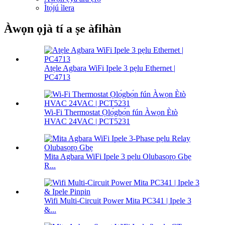
Ìtọ́jú ìlera
Àwọn ọjà tí a ṣe àfihàn
Atẹle Agbara WiFi Ipele 3 pẹlu Ethernet |
PC4713
Wi-Fi Thermostat Ọlọ́gbọ́n fún Àwọn Ètò
HVAC 24VAC | PCT5231
Mita Agbara WiFi Ipele 3 pẹlu Olubasọrọ Gbẹ
R...
Wifi Multi-Circuit Power Mita PC341 | Ipele 3
&...