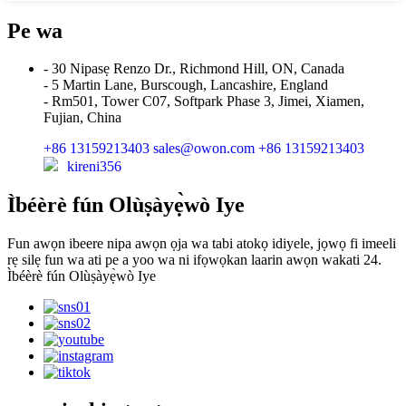
Pe wa
- 30 Nipasẹ Renzo Dr., Richmond Hill, ON, Canada
- 5 Martin Lane, Burscough, Lancashire, England
- Rm501, Tower C07, Softpark Phase 3, Jimei, Xiamen,
Fujian, China
+86 13159213403
sales@owon.com
+86 13159213403
kireni356
Ìbéèrè fún Olùṣàyẹ̀wò Iye
Fun awọn ibeere nipa awọn ọja wa tabi atokọ idiyele, jọwọ fi imeeli
rẹ silẹ fun wa ati pe a yoo wa ni ifọwọkan laarin awọn wakati 24.
Ìbéèrè fún Olùṣàyẹ̀wò Iye