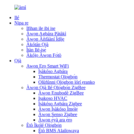
Ilé
Nipa re
Ifihan ile ibi ise
Àwọn Agbára Pàtàkì
Àwọn Àǹfààní Ìdíje
Àkótán Ọjà
Ìtàn Ilé-iṣẹ́
Àkójọ Àwọn Fọ́tò
Ọjà
Awọn Ẹrọ Smart WiFi
Ìṣàkóso Agbára
Thermostat Ọlọ́gbọ́n
Olùfúnni Ọlọ́gbọ́n lórí ẹranko
Àwọn Ọjà Ilé Ọlọ́gbọ́n ZigBee
Àwọn Ẹnubodè ZigBee
Iṣakoso HVAC
Ìṣàkóso Agbára Zigbee
Àwọn Ìṣàkóso Ìmọ́lẹ̀
Àwọn Sensọ Zigbee
Àwọn ẹ̀yà ara ẹ̀rọ
Ètò Ìkọ́lé Ọlọ́gbọ́n
Ètò BMS Alailowaya