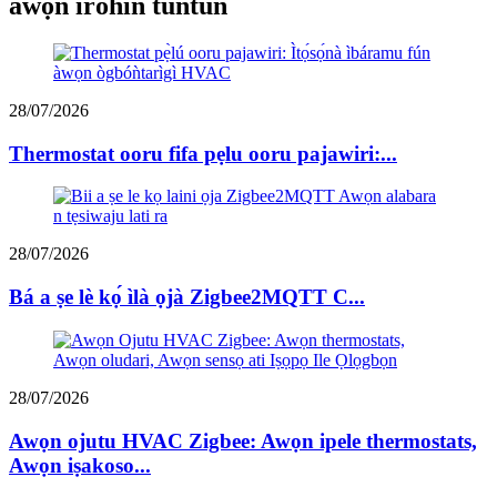
awọn irohin tuntun
28/07/2026
Thermostat ooru fifa pẹlu ooru pajawiri:...
28/07/2026
Bá a ṣe lè kọ́ ìlà ọjà Zigbee2MQTT C...
28/07/2026
Awọn ojutu HVAC Zigbee: Awọn ipele thermostats,
Awọn iṣakoso...