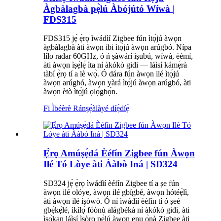
Àgbàlagbà pẹ̀lú Àbójútó Wíwà |
FDS315
FDS315 jẹ́ ẹ̀rọ ìwádìí Zigbee fún ìtọ́jú àwọn
àgbàlagbà àti àwọn ibi ìtọ́jú àwọn arúgbó. Nípa
lílo radar 60GHz, ó ń ṣàwárí ìṣubú, wíwà, èémí,
àti àwọn ìṣẹ̀lẹ̀ ìta ní àkókò gidi — láìsí kámẹ́rà
tàbí ẹ̀rọ tí a lè wọ̀. Ó dára fún àwọn ilé ìtọ́jú
àwọn arúgbó, àwọn yàrá ìtọ́jú àwọn arúgbó, àti
àwọn ètò ìtọ́jú ọlọ́gbọ́n.
Fi Ìbéèrè Ránṣẹ́
àlàyé díẹ̀díẹ̀
Ẹ̀rọ Amúṣẹ́dá Èéfín Zigbee fún Àwọn
Ilé Tó Lòye àti Ààbò Iná | SD324
SD324 jẹ́ ẹ̀rọ ìwádìí èéfín Zigbee tí a ṣe fún
àwọn ilé olóye, àwọn ilé gbígbé, àwọn hótéẹ̀lì,
àti àwọn ilé ìṣòwò. Ó ní ìwádìí èéfín tí ó ṣeé
gbẹ́kẹ̀lé, ìkìlọ̀ fóònù alágbéká ní àkókò gidi, àti
ìṣọ̀kan láìsí ìṣòro pẹ̀lú àwọn ẹnu ọ̀nà Zigbee àti