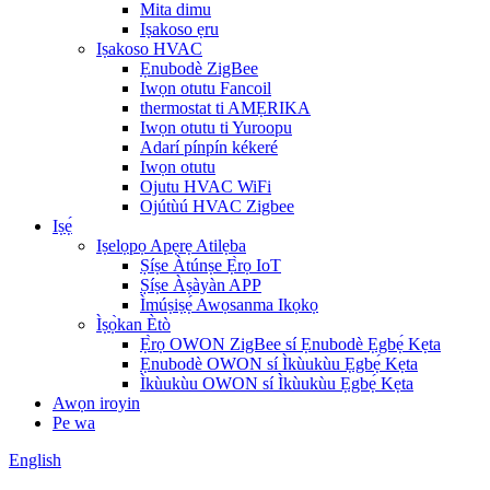
Mita dimu
Iṣakoso ẹru
Iṣakoso HVAC
Ẹnubodè ZigBee
Iwọn otutu Fancoil
thermostat ti AMẸRIKA
Iwọn otutu ti Yuroopu
Adarí pínpín kékeré
Iwọn otutu
Ojutu HVAC WiFi
Ojútùú HVAC Zigbee
Iṣẹ́
Iṣelọpọ Apẹrẹ Atilẹba
Ṣíṣe Àtúnṣe Ẹ̀rọ IoT
Ṣíṣe Àṣàyàn APP
Ìmúṣiṣẹ́ Awọsanma Ikọkọ
Ìṣọ̀kan Ètò
Ẹ̀rọ OWON ZigBee sí Ẹnubodè Ẹgbẹ́ Kẹta
Ẹnubodè OWON sí Ìkùukùu Ẹgbẹ́ Kẹta
Ìkùukùu OWON sí Ìkùukùu Ẹgbẹ́ Kẹta
Awọn iroyin
Pe wa
English