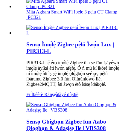
Mita Agbara Smart WiFi Ipele 3 pẹlu CT Clamp
-PC321
Sensọ Ìmọ́lẹ̀ Zigbee pẹ̀lú Ìwọ̀n Lux |
PIR313-L
PIR313-L jẹ́ ẹ̀rọ ìmọ́lẹ̀ Zigbee tí a ṣe fún ìṣàyẹ̀wò
ìmọ́lẹ̀ àyíká àti ìwọ̀n afẹ́fẹ́. Ó ń mú kí ìkórè ìmọ́lẹ̀
ní ìmọ́lẹ̀ àti ìṣiṣẹ́ ìmọ́lẹ̀ ọlọ́gbọ́n ṣeé ṣe, pẹ̀lú
ìbáramu Zigbee 3.0 fún Olùrànlọ́wọ́ Ilé,
Zigbee2MQTT, àti àwọn ètò ìṣiṣẹ́ ìdákọ́lé.
Fi Ìbéèrè Ránṣẹ́
àlàyé díẹ̀díẹ̀
Sensọ Gbigbọn Zigbee fun Aabo
Ọlọgbọn & Adaṣiṣẹ Ile | VBS308