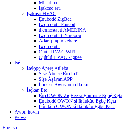
Mita dimu
Iṣakoso ẹru
Iṣakoso HVAC
Ẹnubodè ZigBee
Iwọn otutu Fancoil
thermostat ti AMẸRIKA
Iwọn otutu ti Yuroopu
Adarí pínpín kékeré
Iwọn otutu
Ojutu HVAC WiFi
Ojútùú HVAC Zigbee
Iṣẹ́
Iṣelọpọ Apẹrẹ Atilẹba
Ṣíṣe Àtúnṣe Ẹ̀rọ IoT
Ṣíṣe Àṣàyàn APP
Ìmúṣiṣẹ́ Awọsanma Ikọkọ
Ìṣọ̀kan Ètò
Ẹ̀rọ OWON ZigBee sí Ẹnubodè Ẹgbẹ́ Kẹta
Ẹnubodè OWON sí Ìkùukùu Ẹgbẹ́ Kẹta
Ìkùukùu OWON sí Ìkùukùu Ẹgbẹ́ Kẹta
Awọn iroyin
Pe wa
English