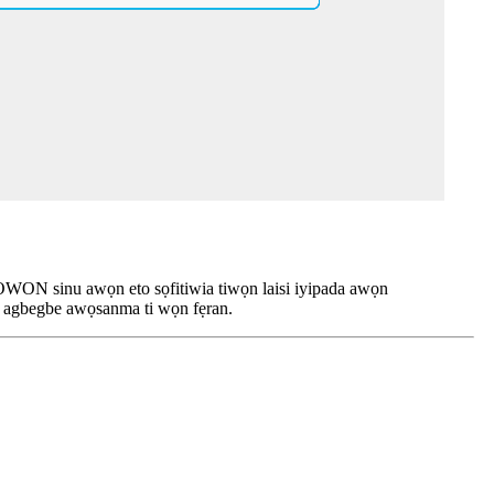
ọ OWON sinu awọn eto sọfitiwia tiwọn laisi iyipada awọn
ti agbegbe awọsanma ti wọn fẹran.