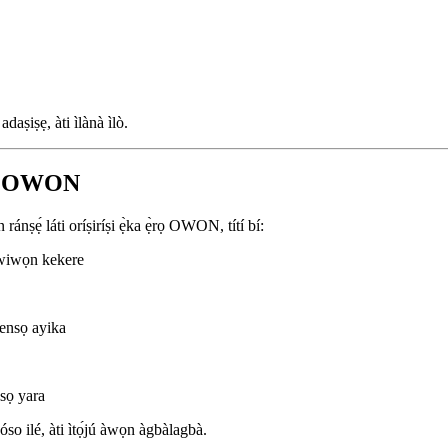
aṣiṣẹ, àti ìlànà ìlò.
ru OWON
nṣẹ́ láti oríṣiríṣi ẹ̀ka ẹ̀rọ OWON, títí bí:
 wiwọn kekere
sensọ ayika
nsọ yara
kóso ilé, àti ìtọ́jú àwọn àgbàlagbà.