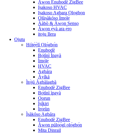
Àwọn Ẹnubodè ZigBee
Iṣakoso HVAC
Iṣakoso Agbara Ọlọgbọn
Olùṣàkóso Ìmọ́lẹ̀
Ààbò & Àwọn Sensọ
Àwọn ẹ̀yà ara ẹ̀rọ
itọju Ilera
Ojutu
Hótẹ́ẹ̀lì Ọlọ́gbọ́n
Ẹnubodè
Bọ́tìnì Ìpayà
Ìmọ́lẹ̀
HVAC
Agbára
Àyíká
Ìtọ́jú Àgbàlagbà
Ẹnubodè ZigBee
Bọ́tìnì ìpayà
Oorun
Ìṣíkiri
Ìrọ̀rùn
Ìṣàkóso Agbára
Ẹnubodè ZigBee
Àwọn púlọ́ọ̀gì ọlọ́gbọ́n
Mita Dinrail