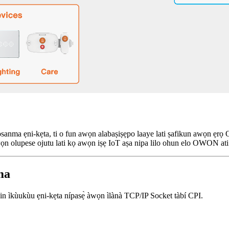
ọsanma ẹni-kẹta, ti o fun awọn alabaṣiṣẹpo laaye lati ṣafikun awọn ẹr
 awọn olupese ojutu lati kọ awọn iṣẹ IoT aṣa nipa lilo ohun elo OWON a
ma
n ìkùukùu ẹni-kẹta nípasẹ̀ àwọn ìlànà TCP/IP Socket tàbí CPI.